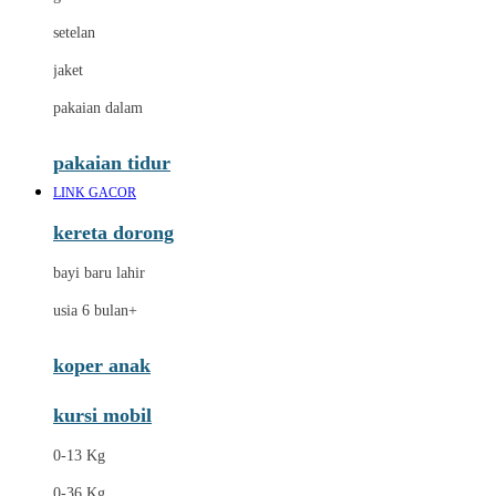
setelan
jaket
pakaian dalam
pakaian tidur
LINK GACOR
kereta dorong
bayi baru lahir
usia 6 bulan+
koper anak
kursi mobil
0-13 Kg
0-36 Kg