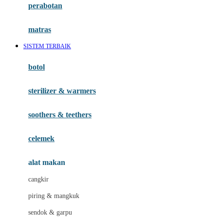
perabotan
Happy Tummy
Hauck
matras
Havaianas
SISTEM TERBAIK
Hegen
botol
Hot Wheels
sterilizer & warmers
Hybrid
soothers & teethers
I
Inlacta DHA
celemek
Interlac
alat makan
Ivenet
cangkir
J
piring & mangkuk
Jack N Jill
sendok & garpu