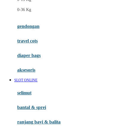
Felt So Sweet
0-36 Kg
Fisher Price
Flipper
gendongan
Friends Of Sally
travel cots
G
diaper bags
Gb
Geko
aksesoris
Graco
SLOT ONLINE
Gund
selimut
H
bantal & sprei
Habbie
Haenim
ranjang bayi & balita
Happy Horse